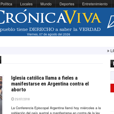
Política
Locales
Mundo
Deportes
Entretenimiento
Viernes, 07 de agosto del 2026
Líbano e Isra
Iglesia católica llama a fieles a
manifestarse en Argentina contra el
aborto
25/07/2018
La Conferencia Episcopal Argentina llamó hoy miércoles a la
población del país austral a manifestarse en contra de la ley