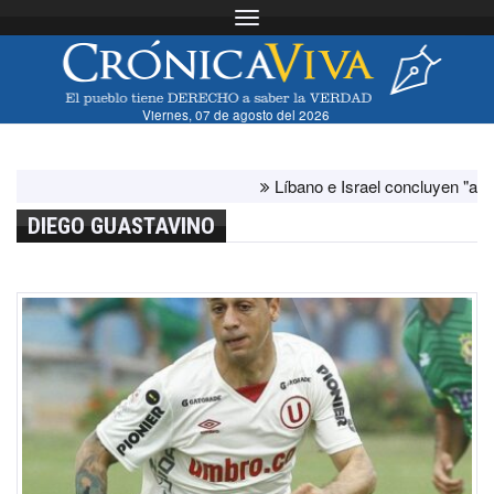
Toggle navigation
Viernes, 07 de agosto del 2026
Líbano e Israel concluyen "antes de lo
DIEGO GUASTAVINO