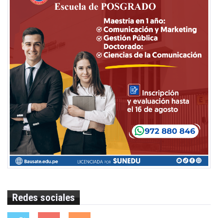
Redes sociales