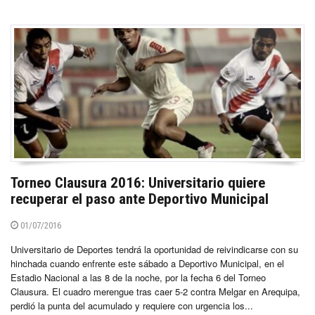
Torneo Clausura 2016: Universitario quiere
recuperar el paso ante Deportivo Municipal
01/07/2016
Universitario de Deportes tendrá la oportunidad de reivindicarse con su
hinchada cuando enfrente este sábado a Deportivo Municipal, en el
Estadio Nacional a las 8 de la noche, por la fecha 6 del Torneo
Clausura. El cuadro merengue tras caer 5-2 contra Melgar en Arequipa,
perdió la punta del acumulado y requiere con urgencia los...