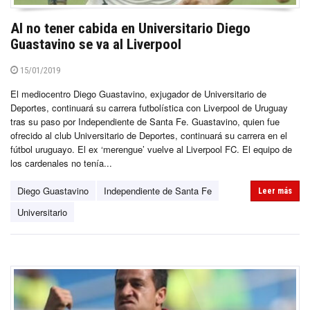
Al no tener cabida en Universitario Diego
Guastavino se va al Liverpool
15/01/2019
El mediocentro Diego Guastavino, exjugador de Universitario de
Deportes, continuará su carrera futbolística con Liverpool de Uruguay
tras su paso por Independiente de Santa Fe. Guastavino, quien fue
ofrecido al club Universitario de Deportes, continuará su carrera en el
fútbol uruguayo. El ex ‘merengue’ vuelve al Liverpool FC. El equipo de
los cardenales no tenía...
Diego Guastavino
Independiente de Santa Fe
Leer más
Universitario