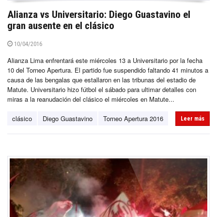
Alianza vs Universitario: Diego Guastavino el
gran ausente en el clásico
10/04/2016
Alianza Lima enfrentará este miércoles 13 a Universitario por la fecha
10 del Torneo Apertura. El partido fue suspendido faltando 41 minutos a
causa de las bengalas que estallaron en las tribunas del estadio de
Matute. Universitario hizo fútbol el sábado para ultimar detalles con
miras a la reanudación del clásico el miércoles en Matute...
clásico
Diego Guastavino
Torneo Apertura 2016
Leer más