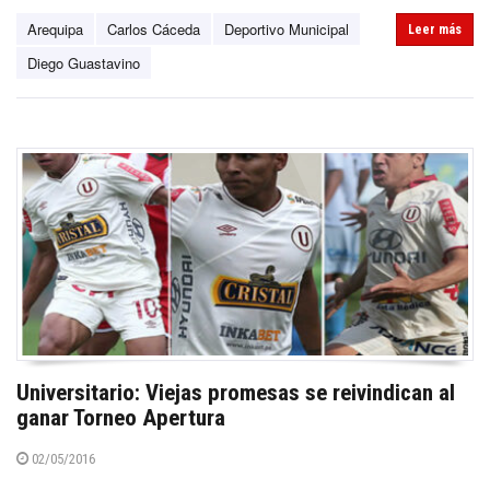
Arequipa
Carlos Cáceda
Deportivo Municipal
Leer más
Diego Guastavino
Universitario: Viejas promesas se reivindican al
ganar Torneo Apertura
02/05/2016