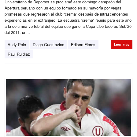
Universitario de Deportes se proclamó este domingo campeón del
Apertura peruano con un equipo formado en su mayoría por viejas
promesas que regresaron al club “crema” después de intrascendentes
experiencias en el extranjero. La escuadra “crema” reunió para este año
a la columna vertebral del equipo que ganó la Copa Libertadores Sub’20
del 2011, un...
Andy Polo
Diego Guastavino
Edison Flores
Leer más
Raúl Ruidiaz