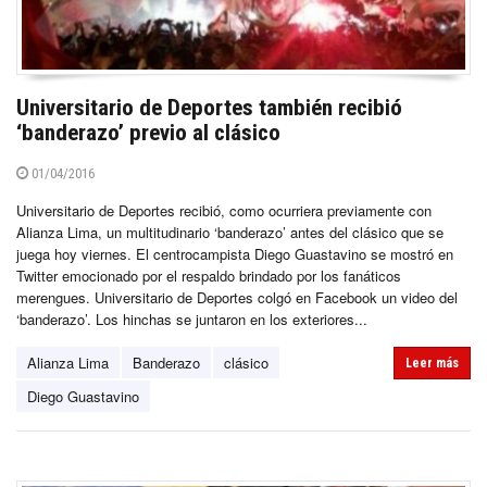
Universitario de Deportes también recibió
‘banderazo’ previo al clásico
01/04/2016
Universitario de Deportes recibió, como ocurriera previamente con
Alianza Lima, un multitudinario ‘banderazo’ antes del clásico que se
juega hoy viernes. El centrocampista Diego Guastavino se mostró en
Twitter emocionado por el respaldo brindado por los fanáticos
merengues. Universitario de Deportes colgó en Facebook un video del
‘banderazo’. Los hinchas se juntaron en los exteriores...
Alianza Lima
Banderazo
clásico
Leer más
Diego Guastavino