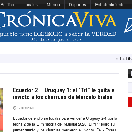
Política
Locales
Mundo
Deportes
Entretenimiento
Sábado, 08 de agosto del 2026
La Libertad: minis
Ecuador 2 – Uruguay 1: el “Tri” le quita el
invicto a los charrúas de Marcelo Bielsa
12/09/2023
Ecuador defendió su localía para vencer a Uruguay 2-1 por la
fecha 2 de la Eliminatoria del Mundial 2026. El “Tri” logró su
primer triunfo y los charrúas perdieron el invicto. Félix Torres