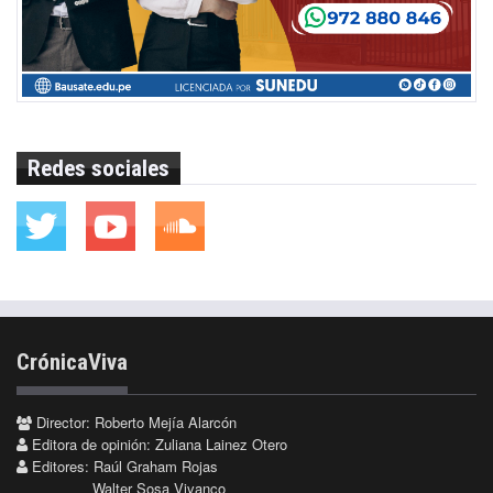
Redes sociales
CrónicaViva
Director: Roberto Mejía Alarcón
Editora de opinión: Zuliana Lainez Otero
Editores: Raúl Graham Rojas
Walter Sosa Vivanco