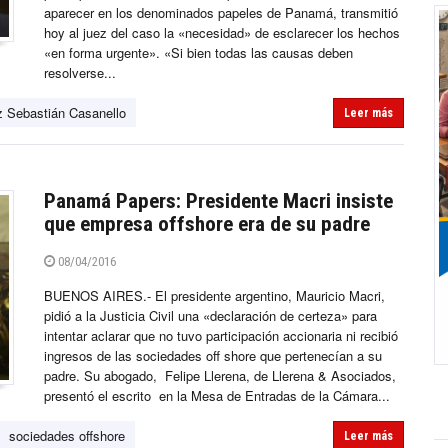
aparecer en los denominados papeles de Panamá, transmitió
hoy al juez del caso la «necesidad» de esclarecer los hechos
«en forma urgente». «Si bien todas las causas deben
resolverse...
z Sebastián Casanello
Leer más
Panamá Papers: Presidente Macri insiste
que empresa offshore era de su padre
08/04/2016
BUENOS AIRES.- El presidente argentino, Mauricio Macri,
pidió a la Justicia Civil una «declaración de certeza» para
intentar aclarar que no tuvo participación accionaria ni recibió
ingresos de las sociedades off shore que pertenecían a su
padre. Su abogado, Felipe Llerena, de Llerena & Asociados,
presentó el escrito en la Mesa de Entradas de la Cámara...
sociedades offshore
Leer más