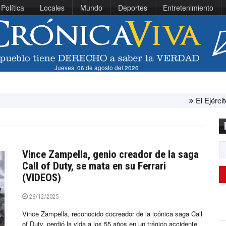
Política
Locales
Mundo
Deportes
Entretenimiento
Jueves, 06 de agosto del 2026
El Ejército de Estados Uni
Vince Zampella, genio creador de la saga
Call of Duty, se mata en su Ferrari
(VIDEOS)
26/12/2025
Vince Zampella, reconocido cocreador de la icónica saga Call
of Duty, perdió la vida a los 55 años en un trágico accidente