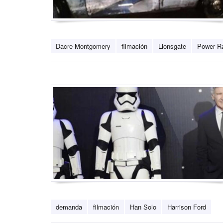
Dacre Montgomery
filmación
Lionsgate
Power R
demanda
filmación
Han Solo
Harrison Ford