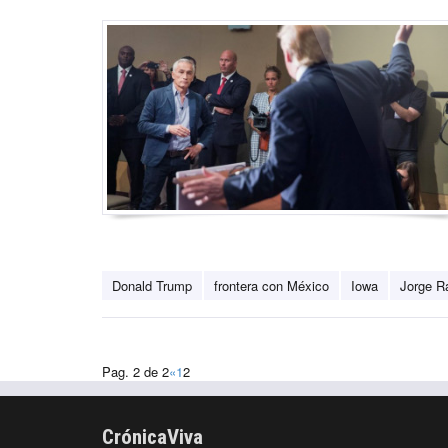
Donald Trump
frontera con México
Iowa
Jorge 
Pag. 2 de 2
«
1
2
CrónicaViva