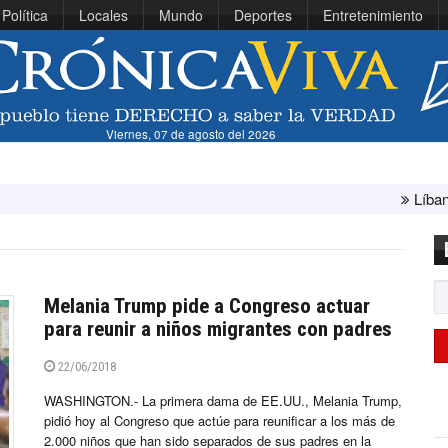
Política
Locales
Mundo
Deportes
Entretenimiento
Viernes, 07 de agosto del 2026
Líbano e Israel conc
Melania Trump pide a Congreso actuar
para reunir a niños migrantes con padres
22/06/2018
WASHINGTON.- La primera dama de EE.UU., Melania Trump,
pidió hoy al Congreso que actúe para reunificar a los más de
2.000 niños que han sido separados de sus padres en la