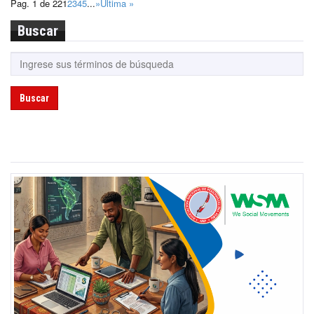
Pag. 1 de 22
1
2
3
4
5
...
»
Última »
Buscar
Buscar