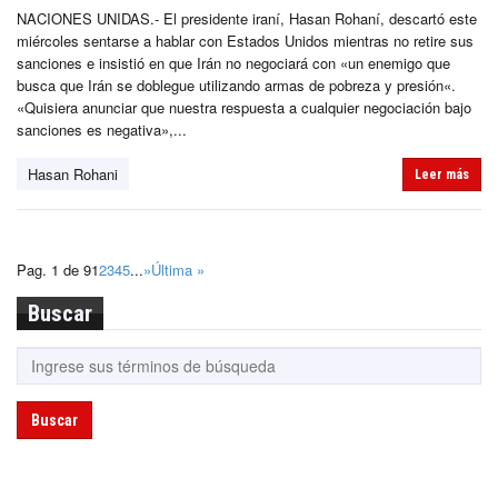
NACIONES UNIDAS.- El presidente iraní, Hasan Rohaní, descartó este
miércoles sentarse a hablar con Estados Unidos mientras no retire sus
sanciones e insistió en que Irán no negociará con «un enemigo que
busca que Irán se doblegue utilizando armas de pobreza y presión«.
«Quisiera anunciar que nuestra respuesta a cualquier negociación bajo
sanciones es negativa»,...
Hasan Rohani
Leer más
Pag. 1 de 9
1
2
3
4
5
...
»
Última »
Buscar
Buscar