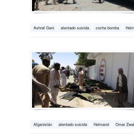
Ashraf Gani
atentado suicida
coche bomba
Hel
Afganistán
atentado suicida
Helmand
Omar Zwa