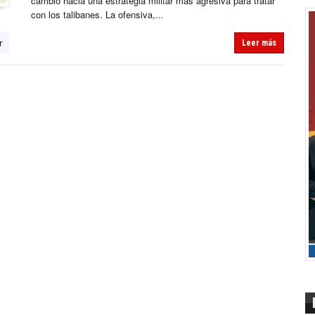
cambio hacia una estrategia militar más agresiva para tratar
con los talibanes. La ofensiva,...
r
Leer más