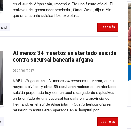
en el sur de Afganistán, informó a Efe una fuente oficial. El
portavoz del gobernador provincial, Omar Zwak, dijo a Efe
que un atacante suicida hizo explotar...
mand
Leer más
Al menos 34 muertos en atentado suicida
contra sucursal bancaria afgana
22/06/2017
KABUL/Afganistán.- Al menos 34 personas murieron, en su
mayoría civiles, y otras 58 resultaron heridas en un atentado
suicida perpetrado hoy con un coche cargado de explosivos
en la entrada de una sucursal bancaria en la provincia de
Helmand, en el sur de Afganistán. «Cuatro heridos graves
murieron mientras eran operados en el hospital por...
k
Leer más