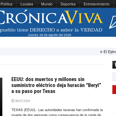
Política
Locales
Mundo
Deportes
Entretenimiento
Jueves, 06 de agosto del 2026
El Ejército de Esta
EEUU: dos muertos y millones sin
suministro eléctrico deja huracán “Beryl”
a su paso por Texas
08/07/2024
TEXAS (EEUU).- Las autoridades texanas han confirmado la
muerte de dos personas como consecuencia de la caída de