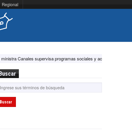
Regional
 supervisa programas sociales y acciones ante El Niño
EE.UU. fel
Buscar
Buscar