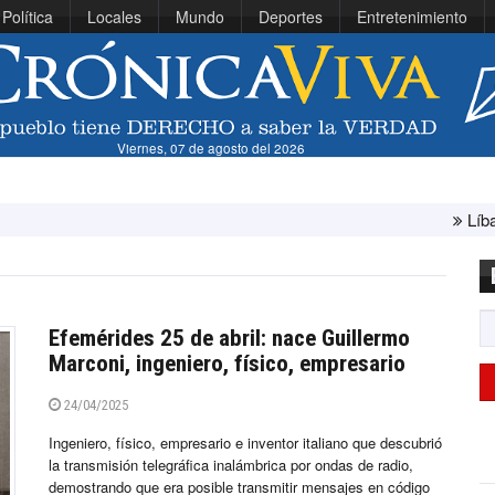
Política
Locales
Mundo
Deportes
Entretenimiento
Viernes, 07 de agosto del 2026
Líbano e Israel concl
Efemérides 25 de abril: nace Guillermo
Marconi, ingeniero, físico, empresario
24/04/2025
Ingeniero, físico, empresario e inventor italiano que descubrió
la transmisión telegráfica inalámbrica por ondas de radio,
demostrando que era posible transmitir mensajes en código