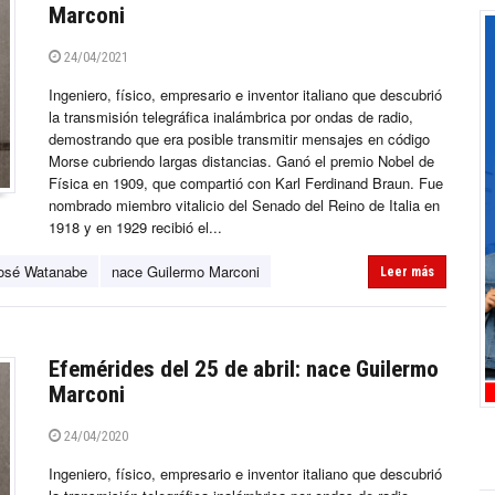
Marconi
24/04/2021
Ingeniero, físico, empresario e inventor italiano que descubrió
la transmisión telegráfica inalámbrica por ondas de radio,
demostrando que era posible transmitir mensajes en código
Morse cubriendo largas distancias. Ganó el premio Nobel de
Física en 1909, que compartió con Karl Ferdinand Braun. Fue
nombrado miembro vitalicio del Senado del Reino de Italia en
1918 y en 1929 recibió el...
osé Watanabe
nace Guilermo Marconi
Leer más
Efemérides del 25 de abril: nace Guilermo
Marconi
24/04/2020
Ingeniero, físico, empresario e inventor italiano que descubrió