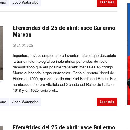
lona
José Watanabe
Leer más
Efemérides del 25 de abril: nace Guilermo
Marconi
24/04/2023
Ingeniero, físico, empresario e inventor italiano que descubrió
la transmisión telegráfica inalámbrica por ondas de radio,
demostrando que era posible transmitir mensajes en código
Morse cubriendo largas distancias. Ganó el premio Nobel de
Física en 1909, que compartió con Karl Ferdinand Braun. Fue
nombrado miembro vitalicio del Senado del Reino de Italia en
1918 y en 1929 recibió el...
lona
José Watanabe
Leer más
Efemérides del 25 de abril: nace Guilermo