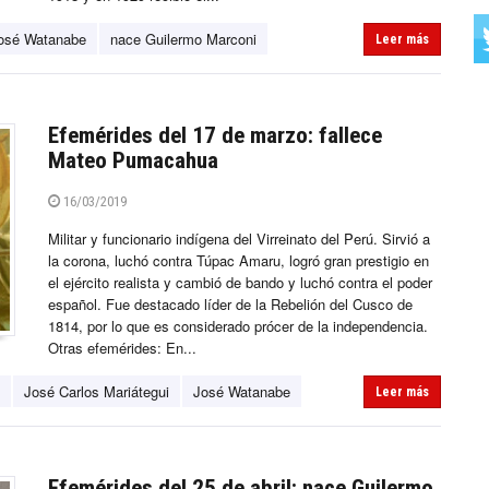
osé Watanabe
nace Guilermo Marconi
Leer más
Efemérides del 17 de marzo: fallece
Mateo Pumacahua
16/03/2019
Militar y funcionario indígena del Virreinato del Perú. Sirvió a
la corona, luchó contra Túpac Amaru, logró gran prestigio en
el ejército realista y cambió de bando y luchó contra el poder
español. Fue destacado líder de la Rebelión del Cusco de
1814, por lo que es considerado prócer de la independencia.
Otras efemérides: En...
José Carlos Mariátegui
José Watanabe
Leer más
Efemérides del 25 de abril: nace Guilermo