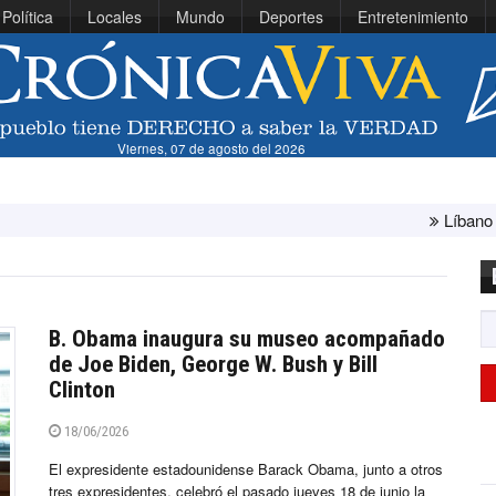
Política
Locales
Mundo
Deportes
Entretenimiento
Viernes, 07 de agosto del 2026
Líbano e Israel concluyen
B. Obama inaugura su museo acompañado
de Joe Biden, George W. Bush y Bill
Clinton
18/06/2026
El expresidente estadounidense Barack Obama, junto a otros
tres expresidentes, celebró el pasado jueves 18 de junio la