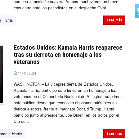
con una «transición suave». Ambos mantuvieron un breve
encuentro ante los periodistas en el despacho Oval...
 Harris
Leer más
Estados Unidos: Kamala Harris reaparece
tras su derrota en homenaje a los
veteranos
11/11/2024
WASHINGTON.– La vicepresidenta de Estados Unidos,
Kamala Harris, participó este lunes en un homenaje a los
veteranos en el Cementerio Nacional de Arlington, su primer
acto público desde que reconoció el pasado miércoles su
derrota electoral frente al magnate Donald Trump. Harris
participó junto al presidente, Joe Biden, en los actos por el
Día de...
amala Harris
Leer más