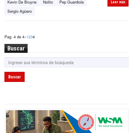
Kevin De Bruyne
Nolito
Pep Guardiola
Leer más
Sergio Agüero
Pag. 4 de 4
«
1
2
3
4
Buscar
Buscar