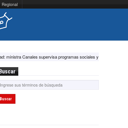
Regional
a Canales supervisa programas sociales y acciones ante El Niño
E
Buscar
Buscar