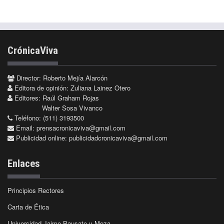
CrónicaViva
Director: Roberto Mejía Alarcón
Editora de opinión: Zuliana Lainez Otero
Editores: Raúl Graham Rojas
Walter Sosa Vivanco
Teléfono: (511) 3193500
Email:
prensacronicaviva@gmail.com
Publicidad online:
publicidadcronicaviva@gmail.com
Enlaces
Principios Rectores
Carta de Ética
Universidad Jaime Bausate y Meza