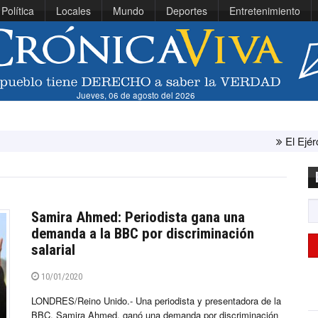
Política
Locales
Mundo
Deportes
Entretenimiento
Jueves, 06 de agosto del 2026
El Ejército de Estad
Samira Ahmed: Periodista gana una
demanda a la BBC por discriminación
salarial
10/01/2020
LONDRES/Reino Unido.- Una periodista y presentadora de la
BBC, Samira Ahmed, ganó una demanda por discriminación