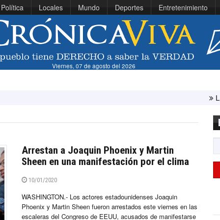
Política
Locales
Mundo
Deportes
Entretenimiento
Viernes, 07 de agosto del 2026
Líbano e Isr
Arrestan a Joaquin Phoenix y Martin
Sheen en una manifestación por el clima
10/01/2020
WASHINGTON.- Los actores estadounidenses Joaquin
Phoenix y Martin Sheen fueron arrestados este viernes en las
escaleras del Congreso de EEUU, acusados de manifestarse