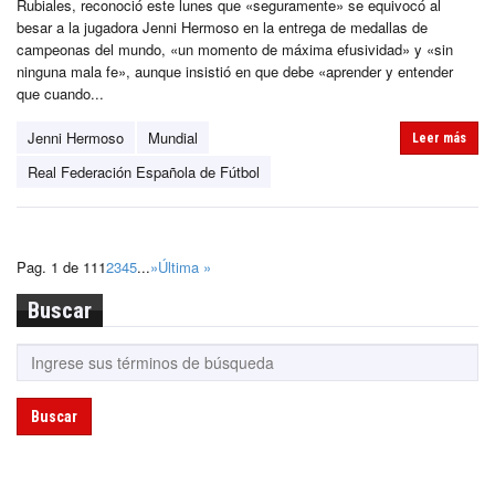
Rubiales, reconoció este lunes que «seguramente» se equivocó al
besar a la jugadora Jenni Hermoso en la entrega de medallas de
campeonas del mundo, «un momento de máxima efusividad» y «sin
ninguna mala fe», aunque insistió en que debe «aprender y entender
que cuando...
Jenni Hermoso
Mundial
Leer más
Real Federación Española de Fútbol
Pag. 1 de 11
1
2
3
4
5
...
»
Última »
Buscar
Buscar