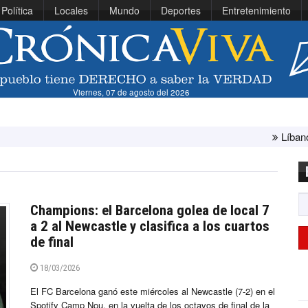
Política
Locales
Mundo
Deportes
Entretenimiento
Viernes, 07 de agosto del 2026
Líbano e Israel concluy
Champions: el Barcelona golea de local 7
a 2 al Newcastle y clasifica a los cuartos
de final
18/03/2026
El FC Barcelona ganó este miércoles al Newcastle (7-2) en el
Spotify Camp Nou, en la vuelta de los octavos de final de la