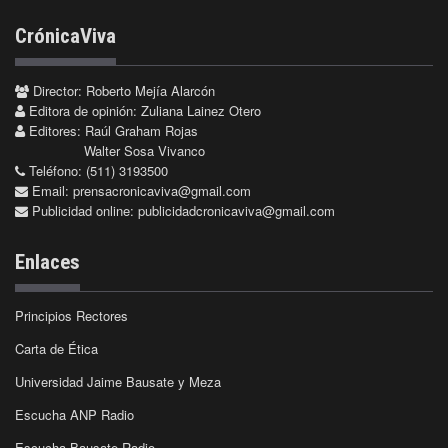
CrónicaViva
Director: Roberto Mejía Alarcón
Editora de opinión: Zuliana Lainez Otero
Editores: Raúl Graham Rojas
Walter Sosa Vivanco
Teléfono: (511) 3193500
Email:
prensacronicaviva@gmail.com
Publicidad online:
publicidadcronicaviva@gmail.com
Enlaces
Principios Rectores
Carta de Ética
Universidad Jaime Bausate y Meza
Escucha ANP Radio
Escucha Bausate Radio