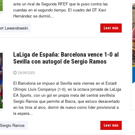
ante un rival de Segunda RFEF que le puso contra las
cuerdas en el segundo tiempo. El cuadro del DT Xavi
Hernández se durmió...
ert Lewandowski
Leer más
LaLiga de España: Barcelona vence 1-0 al
Sevilla con autogol de Sergio Ramos
29/09/2023
El Barcelona se impuso al Sevilla este viernes en el Estadi
Olímpic Lluís Companys (1-0), en la octava jornada de LaLiga
EA Sports, con un gol en propia meta del central sevillista
Sergio Ramos que permite al Barza, que estuvo desacertado
en los tiros al arco, dormir de nuevo como líder provisional a
la espera...
Sergio Ramos
Leer más