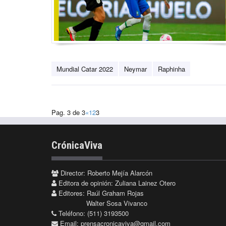
Mundial Catar 2022
Neymar
Raphinha
Pag. 3 de 3
«
1
2
3
CrónicaViva
Director: Roberto Mejía Alarcón
Editora de opinión: Zuliana Lainez Otero
Editores: Raúl Graham Rojas
Walter Sosa Vivanco
Teléfono: (511) 3193500
Email:
prensacronicaviva@gmail.com