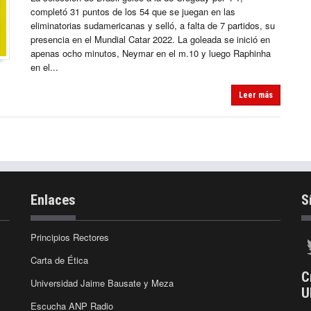
completó 31 puntos de los 54 que se juegan en las
eliminatorias sudamericanas y selló, a falta de 7 partidos, su
presencia en el Mundial Catar 2022. La goleada se inició en
apenas ocho minutos, Neymar en el m.10 y luego Raphinha
en el...
Leer más
Enlaces
S
Principios Rectores
Carta de Ética
C
Universidad Jaime Bausate y Meza
U
Escucha ANP Radio