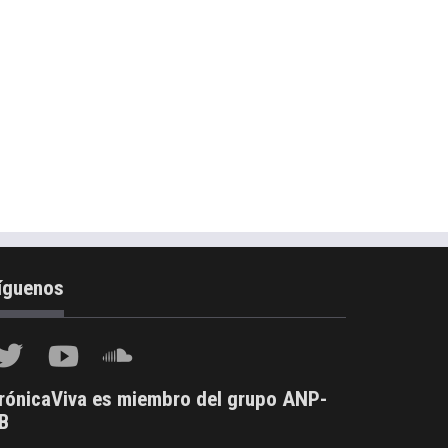
íguenos
rónicaViva es miembro del grupo ANP-
B