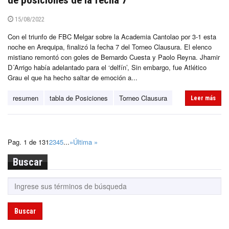
de posiciones de la fecha 7
15/08/2022
Con el triunfo de FBC Melgar sobre la Academia Cantolao por 3-1 esta
noche en Arequipa, finalizó la fecha 7 del Torneo Clausura. El elenco
mistiano remontó con goles de Bernardo Cuesta y Paolo Reyna. Jhamir
D´Arrigo había adelantado para el ‘delfín’, Sin embargo, fue Atlético
Grau el que ha hecho saltar de emoción a...
resumen
tabla de Posiciones
Torneo Clausura
Leer más
Pag. 1 de 13
1
2
3
4
5
...
»
Última »
Buscar
Buscar