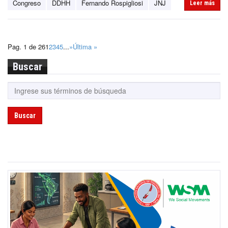
Congreso
DDHH
Fernando Rospigliosi
JNJ
Leer más
Pag. 1 de 26
1
2
3
4
5
...
»
Última »
Buscar
Buscar