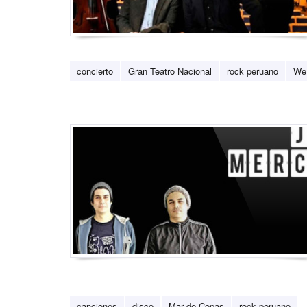
concierto
Gran Teatro Nacional
rock peruano
We 
canciones
disco
Mar de Copas
rock peruano