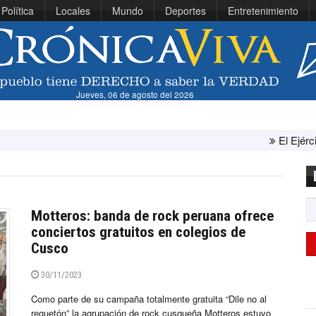
Política
Locales
Mundo
Deportes
Entretenimiento
Jueves, 06 de agosto del 2026
El Ejército de Estados Un
Motteros: banda de rock peruana ofrece
conciertos gratuitos en colegios de
Cusco
30/11/2023
Como parte de su campaña totalmente gratuita “Dile no al
reguetón” la agrupación de rock cusqueña Motteros estuvo