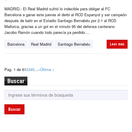
MADRID.- El Real Madrid sufrió lo indecible para obligar al FC
Barcelona a ganar este jueves el derbi al RCD Espanyol y ser campeón
después de batir en el Estadio Santiago Bernabéu por 2-1 al RCD
Mallorca, gracias a un gol en el minuto 95 del defensa canterano
Jacobo Ramón cuando todo parecía ya perdido....
Barcelona
Real Madrid
Santiago Bernabéu
Leer más
Pag. 1 de 6
1
2
3
4
5
...
»
Última »
Buscar
Buscar