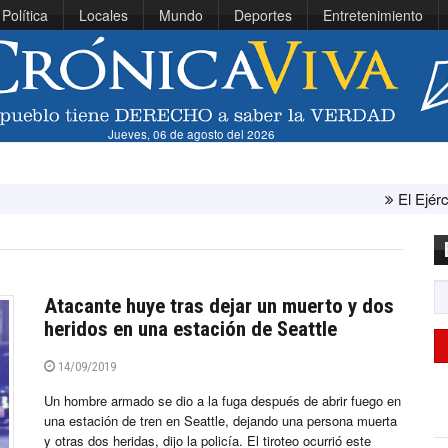
Política
Locales
Mundo
Deportes
Entretenimiento
Jueves, 06 de agosto del 2026
El Ejército de Estados Un
Atacante huye tras dejar un muerto y dos
heridos en una estación de Seattle
14/09/2019
Un hombre armado se dio a la fuga después de abrir fuego en
una estación de tren en Seattle, dejando una persona muerta
y otras dos heridas, dijo la policía. El tiroteo ocurrió este