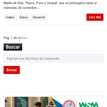
Madre de Dios, Pasco, Puno y Ucayali, que se prolongaría hasta el
miércoles 29 noviembre....
Indeci
Selva
Senamhi
Leer más
Pag. 1 de 4
1
2
3
4
»
Buscar
Buscar