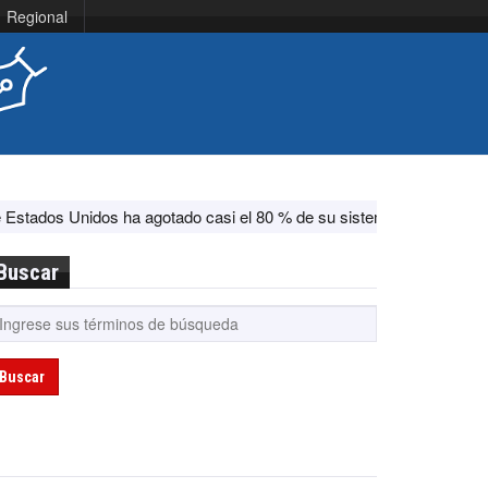
Regional
s ha agotado casi el 80 % de su sistema antimisiles, según CNN
E
Buscar
Buscar