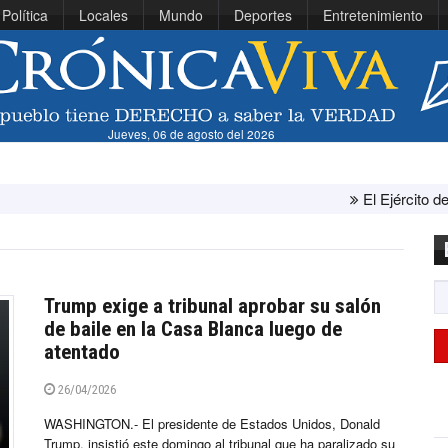
Política
Locales
Mundo
Deportes
Entretenimiento
Jueves, 06 de agosto del 2026
El Ejército de Estados Unido
Trump exige a tribunal aprobar su salón
de baile en la Casa Blanca luego de
atentado
26/04/2026
WASHINGTON.- El presidente de Estados Unidos, Donald
Trump, insistió este domingo al tribunal que ha paralizado su