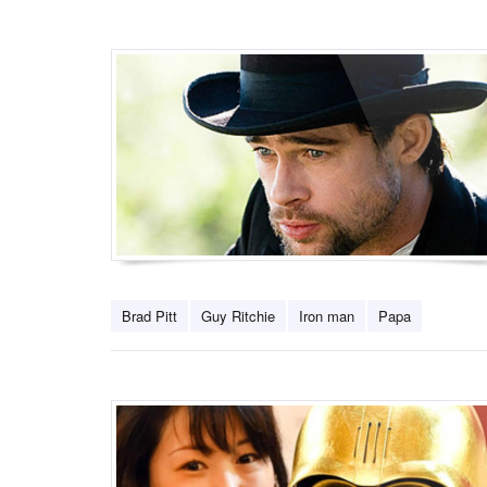
Brad Pitt
Guy Ritchie
Iron man
Papa