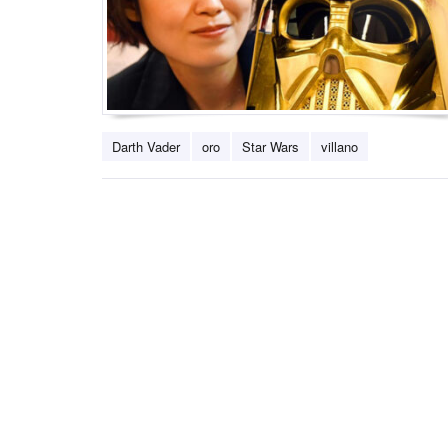
Darth Vader
oro
Star Wars
villano