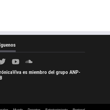
íguenos
rónicaViva es miembro del grupo ANP-
B
ocales
Mundo
Deportes
Entretenimiento
Regional