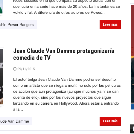
redes sociales en la que compara su aspecto actual con el
que lucía en la serie hace más de 20 años. La instantánea se
volvió viral. A diferencia de otros actores de Power...
phin Power Rangers
Leer más
Jean Claude Van Damme protagonizaría
comedia de TV
09/11/2015
El actor belga Jean Claude Van Damme podría ser descrito
como un artista que se niega a morir, no solo por las películas
de acción que aún protagoniza (aunque muchos ya ni se dan
cuenta de ello), sino por los nuevos proyectos que sigue
lanzando en su carrera en Hollywood. Ahora estaría entrando
a la...
aude Van Damme
Leer más