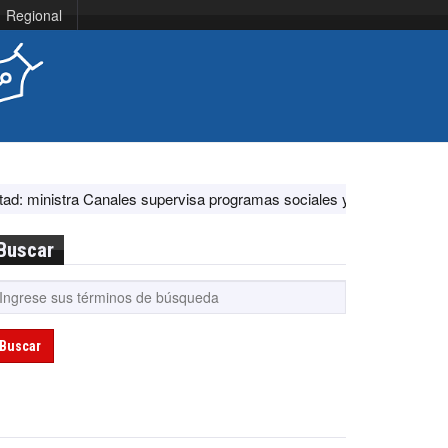
Regional
nales supervisa programas sociales y acciones ante El Niño
EE.UU
Buscar
Buscar