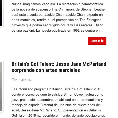
Nunca imaginamos verlo así. La recreación cinematográfica
de la novela de suspenso The Chinaman, de Stephen Leather,
será estelarizada por Jackie Chan. Jackie Chan, experto en
artes marciales, tendrá el rol protagónico en The Foreigner,
proyecto que podría ser dirigido por Nick Cassavetes (Diario
de una pasión). La novela publicada en 1992 se centra en...
Leer más
Britain’s Got Talent: Jesse Jane McParland
sorprende con artes marciales
23/04/2015
El sintonizado programa británico Britain’s Got Talent 2015,
donde el conocido gurú televisivo Simon Cowell actúa como
juez, presenció la asombrosa habilidad en artes marciales y
manejo de espada (katana) de una niña de nueve años de
edad, Jesse Jane McParland. Su presentación en Britain’s
Got Talent 2015 ha recorrido el mundo, dejando boquiabiertos