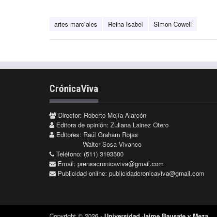
artes marciales
Reina Isabel
Simon Cowell
CrónicaViva
Director: Roberto Mejía Alarcón
Editora de opinión: Zuliana Lainez Otero
Editores: Raúl Graham Rojas
Walter Sosa Vivanco
Teléfono: (511) 3193500
Email:
prensacronicaviva@gmail.com
Publicidad online:
publicidadcronicaviva@gmail.com
Copyright © 2026 -
Universidad Jaime Bausate y Meza