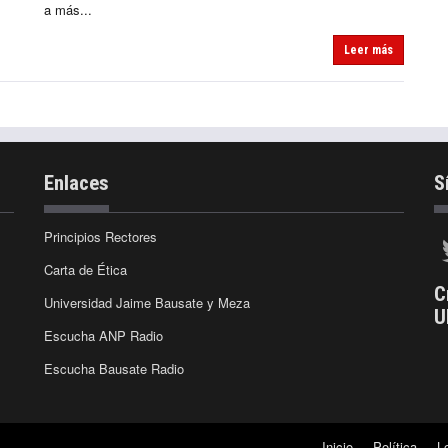
a más...
Leer más
Enlaces
S
Principios Rectores
Carta de Ética
C
Universidad Jaime Bausate y Meza
U
Escucha ANP Radio
Escucha Bausate Radio
Inicio
Política
L