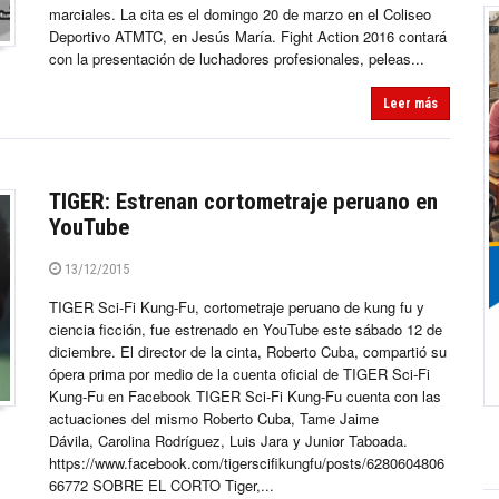
marciales. La cita es el domingo 20 de marzo en el Coliseo
Deportivo ATMTC, en Jesús María. Fight Action 2016 contará
con la presentación de luchadores profesionales, peleas...
Leer más
TIGER: Estrenan cortometraje peruano en
YouTube
13/12/2015
TIGER Sci-Fi Kung-Fu, cortometraje peruano de kung fu y
ciencia ficción, fue estrenado en YouTube este sábado 12 de
diciembre. El director de la cinta, Roberto Cuba, compartió su
ópera prima por medio de la cuenta oficial de TIGER Sci-Fi
Kung-Fu en Facebook TIGER Sci-Fi Kung-Fu cuenta con las
actuaciones del mismo Roberto Cuba, Tame Jaime
Dávila, Carolina Rodríguez, Luis Jara y Junior Taboada.
https://www.facebook.com/tigerscifikungfu/posts/6280604806
66772 SOBRE EL CORTO Tiger,...