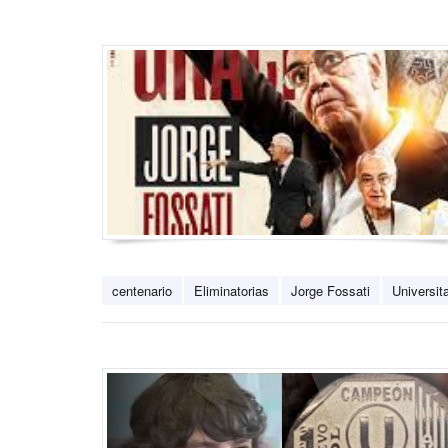
centenario
Eliminatorias
Jorge Fossati
Universit