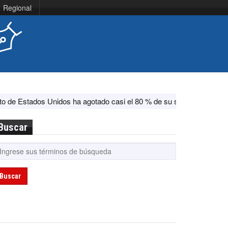
Regional
idos ha agotado casi el 80 % de su sistema antimisiles, según CNN
Buscar
Buscar