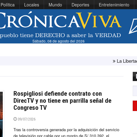
Política
Locales
Mundo
Deportes
Entretenimiento
Sábado, 08 de agosto del 2026
La Libertad: ministra Canale
Rospigliosi defiende contrato con
DirecTV y no tiene en parrilla señal de
Congreso TV
09/07/2026
Tras la controversia generada por la adquisición del servicio
de televisión por cable por un monto de S/ 310,392, el