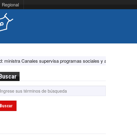
Regional
s supervisa programas sociales y acciones ante El Niño
EE.UU. fe
Buscar
Buscar