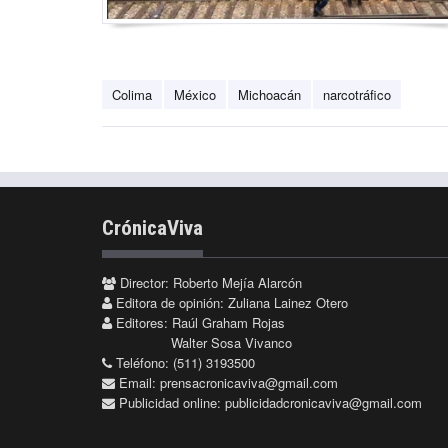
Colima
México
Michoacán
narcotráfico
CrónicaViva
Director: Roberto Mejía Alarcón
Editora de opinión: Zuliana Lainez Otero
Editores: Raúl Graham Rojas
Walter Sosa Vivanco
Teléfono: (511) 3193500
Email:
prensacronicaviva@gmail.com
Publicidad online:
publicidadcronicaviva@gmail.com