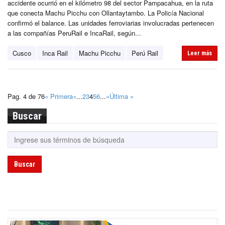
accidente ocurrió en el kilómetro 98 del sector Pampacahua, en la ruta
que conecta Machu Picchu con Ollantaytambo. La Policía Nacional
confirmó el balance. Las unidades ferroviarias involucradas pertenecen
a las compañías PeruRail e IncaRail, según...
Cusco
Inca Rail
Machu Picchu
Perú Rail
Leer más
Pag. 4 de 76
« Primera
«
...
2
3
4
5
6
...
»
Última »
Buscar
Buscar