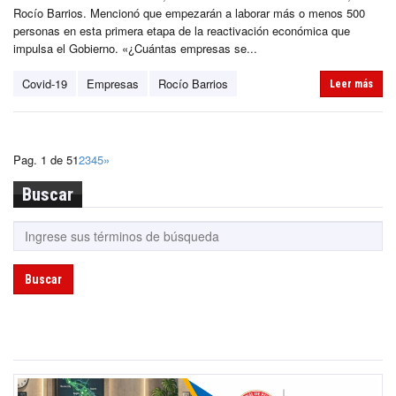
Rocío Barrios. Mencionó que empezarán a laborar más o menos 500
personas en esta primera etapa de la reactivación económica que
impulsa el Gobierno. «¿Cuántas empresas se...
Covid-19
Empresas
Rocío Barrios
Leer más
Pag. 1 de 5
1
2
3
4
5
»
Buscar
Buscar