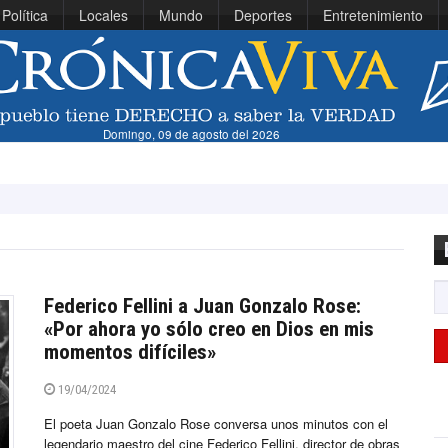
Política
Locales
Mundo
Deportes
Entretenimiento
Domingo, 09 de agosto del 2026
Viníc
Federico Fellini a Juan Gonzalo Rose:
«Por ahora yo sólo creo en Dios en mis
momentos difíciles»
19/04/2024
El poeta Juan Gonzalo Rose conversa unos minutos con el
legendario maestro del cine Federico Fellini, director de obras