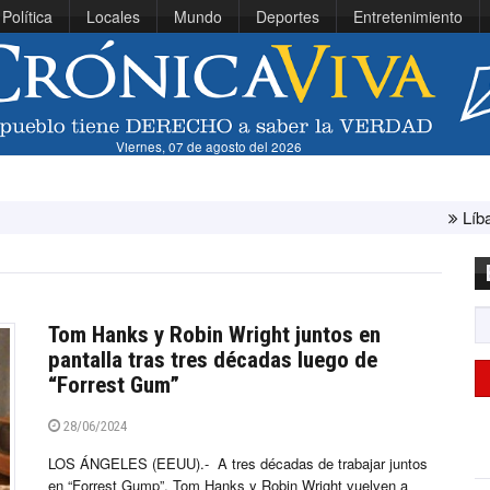
Política
Locales
Mundo
Deportes
Entretenimiento
Viernes, 07 de agosto del 2026
Líbano e Israel
Tom Hanks y Robin Wright juntos en
pantalla tras tres décadas luego de
“Forrest Gum”
28/06/2024
LOS ÁNGELES (EEUU).- A tres décadas de trabajar juntos
en “Forrest Gump”, Tom Hanks y Robin Wright vuelven a