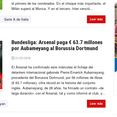
el primero de los nombrados. En el choque más importante, el
Milán superó al Monza. Y en el tercero, Inter venció...
Serie A de Italia
Leer más
Bundesliga: Arsenal paga € 63.7 millones
por Aubameyang al Borussia Dortmund
31/01/2018
El Arsenal ha confirmado este miércoles el fichaje del
delantero internacional gabonés Pierre-Emerick Aubameyang,
procedente del Borussia Dortmund, por 56 millones de libras
(€ 63.7 millones), cifra récord en la historia del conjunto
inglés. Aubameyang, de 28 años, ha firmado un contrato «de
larga duración» con el Arsenal, tal y como informó el club, y...
ryan
Leer más