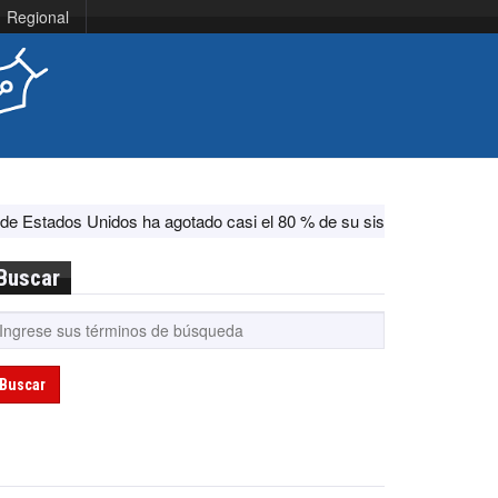
Regional
s ha agotado casi el 80 % de su sistema antimisiles, según CNN
E
Buscar
Buscar