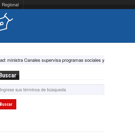
Regional
les supervisa programas sociales y acciones ante El Niño
EE.UU. 
Buscar
Buscar