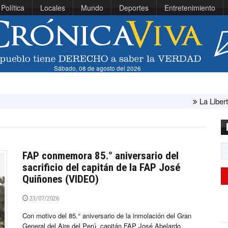
Política
Locales
Mundo
Deportes
Entretenimiento
Sábado, 08 de agosto del 2026
La Libertad: ministra Cana
FAP conmemora 85.° aniversario del
sacrificio del capitán de la FAP José
Quiñones (VIDEO)
23/07/2026
Con motivo del 85.° aniversario de la inmolación del Gran
General del Aire del Perú, capitán FAP José Abelardo