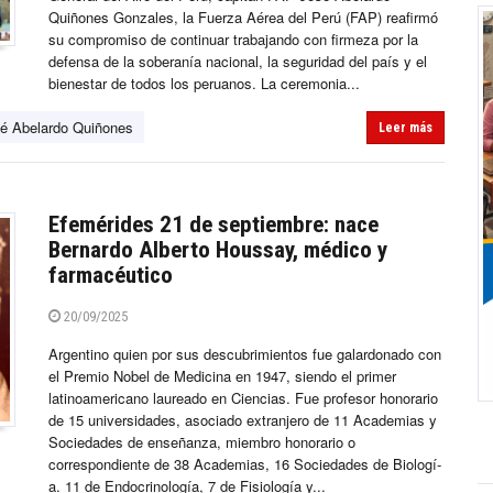
Quiñones Gonzales, la Fuerza Aérea del Perú (FAP) reafirmó
su compromiso de continuar trabajando con firmeza por la
defensa de la soberanía nacional, la seguridad del país y el
bienestar de todos los peruanos. La ceremonia...
é Abelardo Quiñones
Leer más
Efemérides 21 de septiembre: nace
Bernardo Alberto Houssay, médico y
farmacéutico
20/09/2025
Argentino quien por sus descubrimientos fue galardonado con
el Premio Nobel de Medicina en 1947, siendo el primer
latinoamericano laureado en Ciencias. Fue profesor honorario
de 15 universidades, asociado extranjero de 11 Academias y
Sociedades de enseñanza, miembro honorario o
correspondiente de 38 Academias, 16 Sociedades de Biologí­
a. 11 de Endocrinologí­a, 7 de Fisiologí­a y...