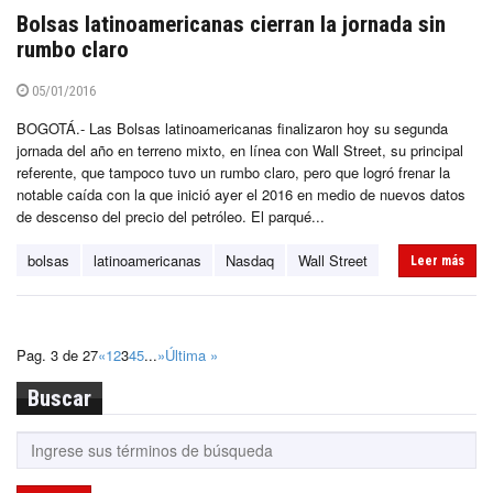
Bolsas latinoamericanas cierran la jornada sin
rumbo claro
05/01/2016
BOGOTÁ.- Las Bolsas latinoamericanas finalizaron hoy su segunda
jornada del año en terreno mixto, en línea con Wall Street, su principal
referente, que tampoco tuvo un rumbo claro, pero que logró frenar la
notable caída con la que inició ayer el 2016 en medio de nuevos datos
de descenso del precio del petróleo. El parqué...
bolsas
latinoamericanas
Nasdaq
Wall Street
Leer más
Pag. 3 de 27
«
1
2
3
4
5
...
»
Última »
Buscar