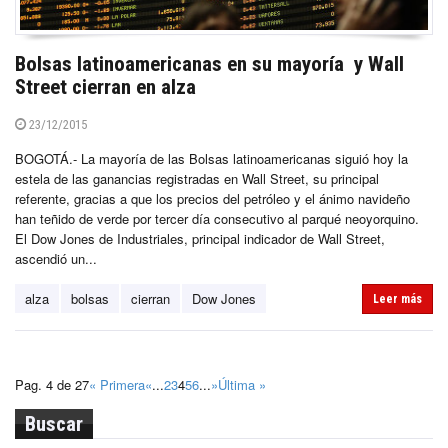
Bolsas latinoamericanas en su mayoría y Wall
Street cierran en alza
23/12/2015
BOGOTÁ.- La mayoría de las Bolsas latinoamericanas siguió hoy la
estela de las ganancias registradas en Wall Street, su principal
referente, gracias a que los precios del petróleo y el ánimo navideño
han teñido de verde por tercer día consecutivo al parqué neoyorquino.
El Dow Jones de Industriales, principal indicador de Wall Street,
ascendió un...
alza
bolsas
cierran
Dow Jones
Leer más
Pag. 4 de 27
« Primera
«
...
2
3
4
5
6
...
»
Última »
Buscar