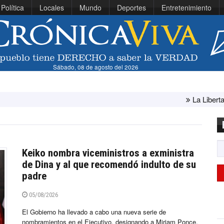
Política
Locales
Mundo
Deportes
Entretenimiento
Sábado, 08 de agosto del 2026
La Libertad: ministra Canale
Keiko nombra viceministros a exministra
de Dina y al que recomendó indulto de su
padre
05/08/2026
El Gobierno ha llevado a cabo una nueva serie de
nombramientos en el Ejecutivo, designando a Miriam Ponce,