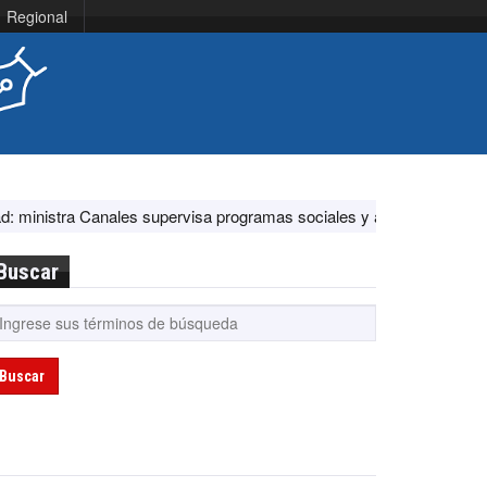
Regional
s supervisa programas sociales y acciones ante El Niño
EE.UU. fe
Buscar
Buscar