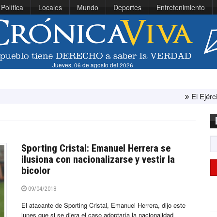
Política
Locales
Mundo
Deportes
Entretenimiento
Jueves, 06 de agosto del 2026
El Ejército de Es
Sporting Cristal: Emanuel Herrera se
ilusiona con nacionalizarse y vestir la
bicolor
09/04/2018
El atacante de Sporting Cristal, Emanuel Herrera, dijo este
lunes que si se diera el caso adoptaría la nacionalidad