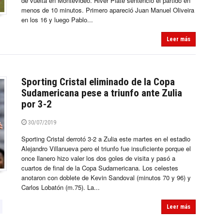
de vuelta en Montevideo. River Plate sentenció el partido en
menos de 10 minutos. Primero apareció Juan Manuel Oliveira
en los 16 y luego Pablo...
Leer más
Sporting Cristal eliminado de la Copa
Sudamericana pese a triunfo ante Zulia
por 3-2
30/07/2019
Sporting Cristal derrotó 3-2 a Zulia este martes en el estadio
Alejandro Villanueva pero el triunfo fue insuficiente porque el
once llanero hizo valer los dos goles de visita y pasó a
cuartos de final de la Copa Sudamericana. Los celestes
anotaron con doblete de Kevin Sandoval (minutos 70 y 96) y
Carlos Lobatón (m.75). La...
Leer más