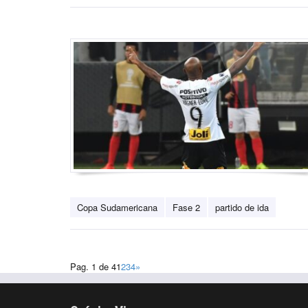
Copa Sudamericana
Fase 2
partido de ida
Pag. 1 de 4
1
2
3
4
»