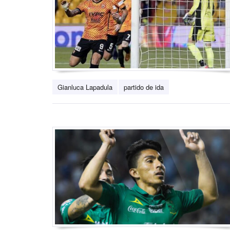
Gianluca Lapadula
partido de ida