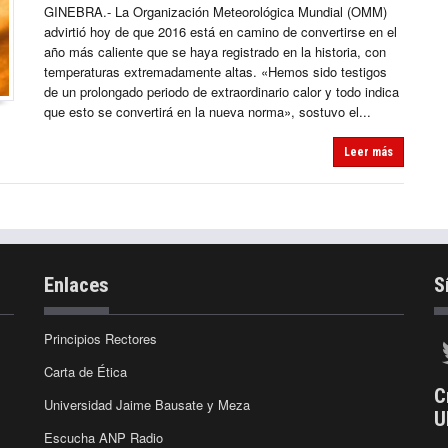
GINEBRA.- La Organización Meteorológica Mundial (OMM)
advirtió hoy de que 2016 está en camino de convertirse en el
año más caliente que se haya registrado en la historia, con
temperaturas extremadamente altas. «Hemos sido testigos
de un prolongado periodo de extraordinario calor y todo indica
que esto se convertirá en la nueva norma», sostuvo el...
Leer más
Enlaces
S
Principios Rectores
Carta de Ética
C
Universidad Jaime Bausate y Meza
U
Escucha ANP Radio