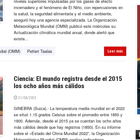
niveles superiores impulsadas por los gases de efecto
invernadero y el fenómeno de El Niño, con repercusiones en
la salud, la seguridad alimentaria y el medio ambiente,
aseguró hoy una agencia especializada. La Organización
Meteorológica Mundial (OMM) publicó este miércoles su
Actualización climática mundial anual, donde alertó que
existe...
ndial (OMM)
Petteri Taalas
Leer más
Ciencia: El mundo registra desde el 2015
los ocho años más cálidos
21/04/2023
GINEBRA (Suiza).- La temperatura media mundial en el 2022
se situó 1.15 grados Celsius sobre el promedio entre 1850 y
1900. Además, desde el 2015 ya se cuentan los ocho años
más cálidos desde que hay registros (1850). En su informe
sobre el «Estado del Clima Mundial 2022”, la Organización
Meteorológica Mundial (OMM) analiza indicadores