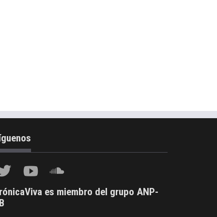
íguenos
rónicaViva es miembro del grupo ANP-
B