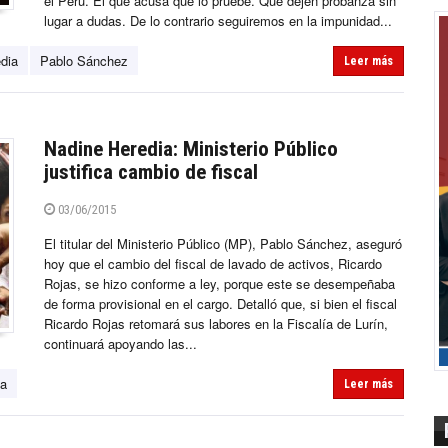
el Perú. El que acusa que lo pruebe. Que dejen probanza sin
lugar a dudas. De lo contrario seguiremos en la impunidad...
dia
Pablo Sánchez
Leer más
Nadine Heredia: Ministerio Público
justifica cambio de fiscal
03/06/2015
El titular del Ministerio Público (MP), Pablo Sánchez, aseguró
hoy que el cambio del fiscal de lavado de activos, Ricardo
Rojas, se hizo conforme a ley, porque este se desempeñaba
de forma provisional en el cargo. Detalló que, si bien el fiscal
Ricardo Rojas retomará sus labores en la Fiscalía de Lurín,
continuará apoyando las...
ia
Leer más