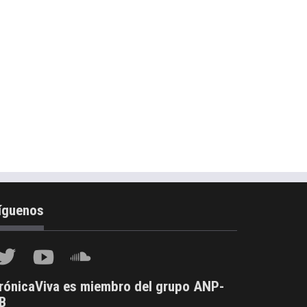
íguenos
rónicaViva es miembro del grupo ANP-
B