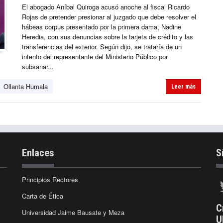
El abogado Aníbal Quiroga acusó anoche al fiscal Ricardo
Rojas de pretender presionar al juzgado que debe resolver el
hábeas corpus presentado por la primera dama, Nadine
Heredia, con sus denuncias sobre la tarjeta de crédito y las
transferencias del exterior. Según dijo, se trataría de un
intento del representante del Ministerio Público por
subsanar...
Ollanta Humala
Leer más
Enlaces
S
Principios Rectores
Carta de Ética
C
Universidad Jaime Bausate y Meza
U