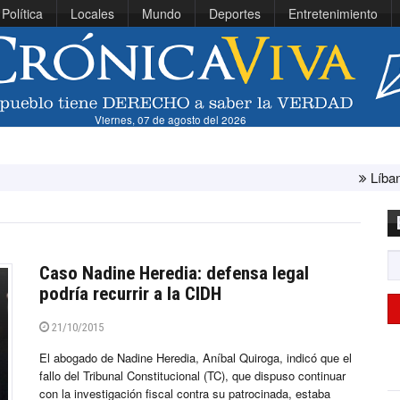
Política
Locales
Mundo
Deportes
Entretenimiento
Viernes, 07 de agosto del 2026
Líbano e Israel conc
Caso Nadine Heredia: defensa legal
podría recurrir a la CIDH
21/10/2015
El abogado de Nadine Heredia, Aníbal Quiroga, indicó que el
fallo del Tribunal Constitucional (TC), que dispuso continuar
con la investigación fiscal contra su patrocinada, estaba